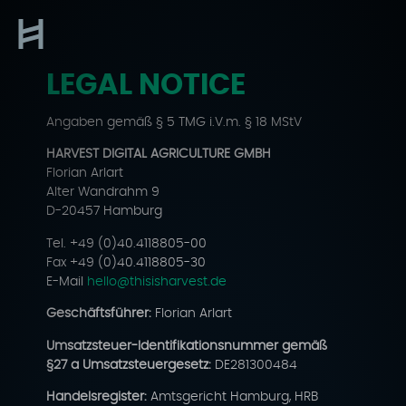
LEGAL NOTICE
Skip
to
Angaben gemäß § 5 TMG i.V.m. § 18 MStV
content
HARVEST DIGITAL AGRICULTURE GMBH
Florian Arlart
Alter Wandrahm 9
D-20457 Hamburg
Tel. +49 (0)40.4118805-00
Fax +49 (0)40.4118805-30
E-Mail
hello@thisisharvest.de
Geschäftsführer:
Florian Arlart
Umsatzsteuer-Identifikationsnummer gemäß
§27 a Umsatzsteuergesetz:
DE281300484
Handelsregister:
Amtsgericht Hamburg, HRB